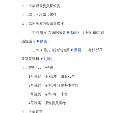
１．大会運営委員長報告
１．議長・副議長選任
１．県連所属国会議員挨拶
（大岡 敏孝 衆議院議員
▶動画
）（小寺 裕雄 衆
議院議員
▶動画
）
（こやり 隆史 衆議院議員
▶動画
）（有村 治子
衆議院議員
▶動画
）
１．表彰および伝達
1号議案 令和2年 決算報告
2号議案 令和3年活動基本方針
3号議案 令和3年 予算
4号議案 県連役員選考
１．大会宣言