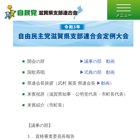
toggle
navigatio
メニュー
■
開会の辞
▶議事の部 動画
■
国歌斉唱
▶式典の部 動画
■
県連会長挨拶（武村 展英 県連会長
▶動画
）
■
来賓祝辞（滋賀県知事・公明党代表・市町長代表）
■
来賓紹介（市町長）
【議事の部】
１．資格審査委員長報告