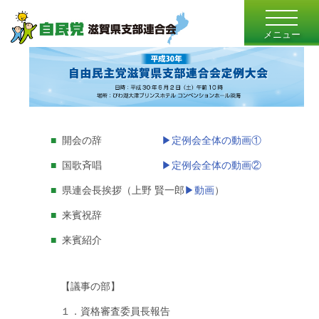
toggle
navigatio
メニュー
■
開会の辞
▶定例会全体の動画①
■
国歌斉唱
▶定例会全体の動画②
■
県連会長挨拶（上野 賢一郎
▶動画
）
■
来賓祝辞
■
来賓紹介
【議事の部】
１．資格審査委員長報告