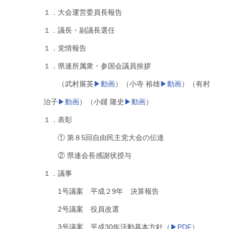
１．大会運営委員長報告
１．議長・副議長選任
１．党情報告
１．県連所属衆・参国会議員挨拶
（武村展英
▶動画
）（小寺 裕雄
▶動画
）（有村
治子
▶動画
）（小鑓 隆史
▶動画
）
１．表彰
① 第８5回自由民主党大会の伝達
② 県連会長感謝状授与
１．議事
1号議案 平成２9年 決算報告
2号議案 役員改選
3号議案 平成30年活動基本方針（
▶PDF
）