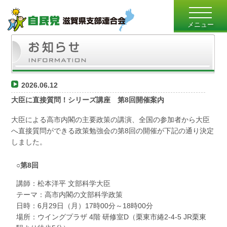
toggle
navigatio
メニュー
2026.06.12
大臣に直接質問！シリーズ講座 第8回開催案内
大臣による高市内閣の主要政策の講演、全国の参加者から大臣
へ直接質問ができる政策勉強会の第8回の開催が下記の通り決定
しました。
○第8回
講師：松本洋平 文部科学大臣
テーマ：高市内閣の文部科学政策
日時：6月29日（月）17時00分～18時00分
場所：ウイングプラザ 4階 研修室D（栗東市綣2-4-5 JR栗東