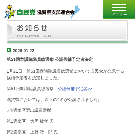
toggle
navigatio
メニュー
2026.01.22
第51回衆議院議員総選挙 公認候補予定者決定
1月21日、第51回衆議院議員総選挙において自民党が公認する
候補予定者を決定しました。
第51回衆議院議員総選挙
公認候補予定者>>
滋賀県においては、以下の4名が公認されました。
○小選挙区選出議員選挙
第1選挙区 大岡 敏孝 氏
第2選挙区 上野 賢一郎 氏