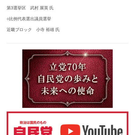
第3選挙区 武村 展英 氏
○比例代表選出議員選挙
近畿ブロック 小寺 裕雄 氏